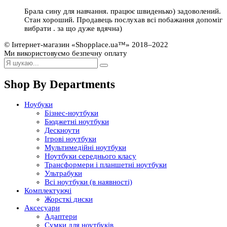
Брала сину для навчання. працює швиденько) задоволений.
Стан хороший. Продавець послухав всі побажання допоміг
вибрати . за що дуже вдячна)
© Інтернет-магазин «Shopplace.ua™» 2018–2022
Ми використовуємо безпечну оплату
Shop By Departments
Ноубуки
Бізнес-ноутбуки
Бюджетні ноутбуки
Дескноути
Ігрові ноутбуки
Мультимедійні ноутбуки
Ноутбуки середнього класу
Трансформери і планшетні ноутбуки
Ультрабуки
Всі ноутбуки (в наявності)
Комплектуючі
Жорсткі диски
Аксесуари
Адаптери
Сумки для ноутбуків