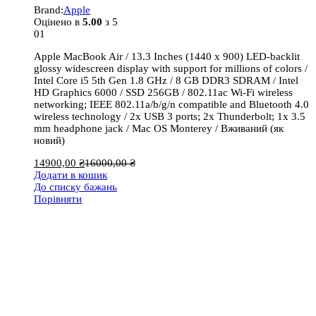
Brand:
Apple
Оцінено в
5.00
з 5
01
Apple MacBook Air / 13.3 Inches (1440 x 900) LED-backlit
glossy widescreen display with support for millions of colors /
Intel Core i5 5th Gen 1.8 GHz / 8 GB DDR3 SDRAM / Intel
HD Graphics 6000 / SSD 256GB / 802.11ac Wi-Fi wireless
networking; IEEE 802.11a/b/g/n compatible and Bluetooth 4.0
wireless technology / 2x USB 3 ports; 2x Thunderbolt; 1x 3.5
mm headphone jack / Mac OS Monterey / Вживаний (як
новий)
14900,00
₴
16000,00
₴
Додати в кошик
До списку бажань
Порівняти