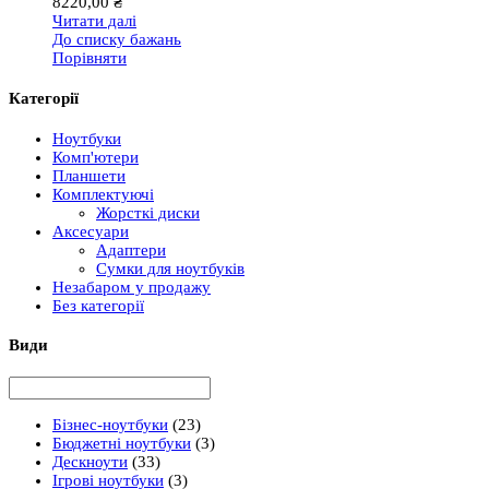
8220,00
₴
Читати далі
До списку бажань
Порівняти
Категорії
Ноутбуки
Комп'ютери
Планшети
Комплектуючі
Жорсткі диски
Аксесуари
Адаптери
Сумки для ноутбуків
Незабаром у продажу
Без категорії
Види
Бізнес-ноутбуки
(23)
Бюджетні ноутбуки
(3)
Дескноути
(33)
Ігрові ноутбуки
(3)