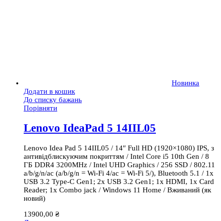
Новинка
Додати в кошик
До списку бажань
Порівняти
Lenovo IdeaPad 5 14IIL05
Lenovo Idea Pad 5 14IIL05 / 14″ Full HD (1920×1080) IPS, з
антивідблискуючим покриттям / Intel Core i5 10th Gen / 8
ГБ DDR4 3200MHz / Intel UHD Graphics / 256 SSD / 802.11
a/b/g/n/ac (a/b/g/n = Wi-Fi 4/ac = Wi-Fi 5/), Bluetooth 5.1 / 1x
USB 3.2 Type-C Gen1; 2x USB 3.2 Gen1; 1x HDMI, 1x Card
Reader; 1x Combo jack / Windows 11 Home / Вживаний (як
новий)
13900,00
₴