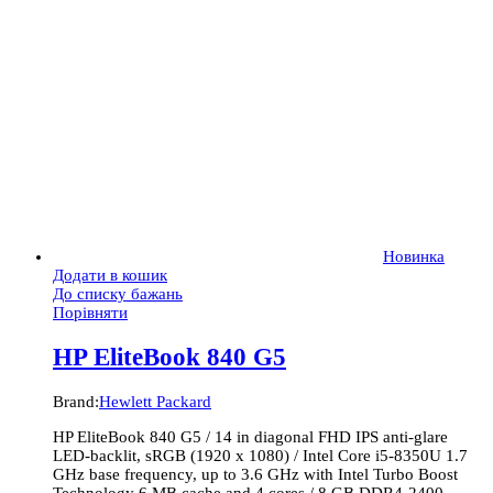
Новинка
Додати в кошик
До списку бажань
Порівняти
HP EliteBook 840 G5
Brand:
Hewlett Packard
HP EliteBook 840 G5 / 14 in diagonal FHD IPS anti-glare
LED-backlit, sRGB (1920 x 1080) / Intel Core i5-8350U 1.7
GHz base frequency, up to 3.6 GHz with Intel Turbo Boost
Technology 6 MB cache and 4 cores / 8 GB DDR4-2400