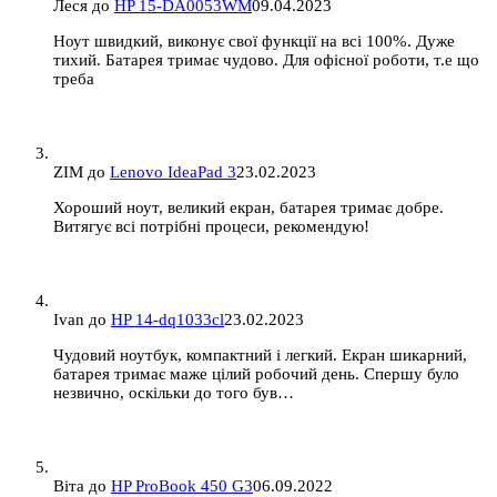
Леся
до
HP 15-DA0053WM
09.04.2023
Ноут швидкий, виконує свої функції на всі 100%. Дуже
тихий. Батарея тримає чудово. Для офісної роботи, т.е що
треба
ZIM
до
Lenovo IdeaPad 3
23.02.2023
Хороший ноут, великий екран, батарея тримає добре.
Витягує всі потрібні процеси, рекомендую!
Ivan
до
HP 14-dq1033cl
23.02.2023
Чудовий ноутбук, компактний і легкий. Екран шикарний,
батарея тримає маже цілий робочий день. Спершу було
незвично, оскільки до того був…
Віта
до
HP ProBook 450 G3
06.09.2022