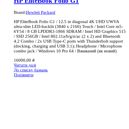
HP EliteBook Folio G1
Brand:
Hewlett Packard
HP EliteBook Folio G1 / 12.5 in diagonal 4K UHD UWVA
ultra-slim LED-backlit (3840 x 2160) Touch / Intel Core m5-
6Y54 / 8 GB LPDDR3-1866 SDRAM / Intel HD Graphics 515
/ SSD 256GB / Intel 802.11a/b/g/n/ac (2 x 2) and Bluetooth
4.2 Combo / 2x USB Type-C ports with Thunderbolt support
(docking, charging and USB 3.1); Headphone / Microphone
combo jack / Windows 10 Pro 64 / Вживаний (як новий)
16000,00
₴
Читати далі
До списку бажань
Порівняти