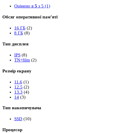
Оцінено в
5
з 5
(1)
Обсяг оперативної пам’яті
16 ГБ
(2)
8 ГБ
(8)
Тип дисплея
IPS
(8)
TN+film
(2)
Розмір екрану
11.6
(1)
12.5
(2)
13.3
(4)
14
(3)
Тип накопичувача
SSD
(10)
Процесор