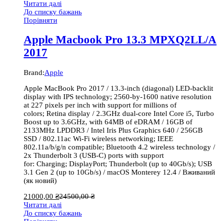
Читати далі
До списку бажань
Порівняти
Apple Macbook Pro 13.3 MPXQ2LL/A
2017
Brand:
Apple
Apple MacBook Pro 2017 / 13.3-inch (diagonal) LED-backlit
display with IPS technology; 2560-by-1600 native resolution
at 227 pixels per inch with support for millions of
colors; Retina display / 2.3GHz dual-core Intel Core i5, Turbo
Boost up to 3.6GHz, with 64MB of eDRAM / 16GB of
2133MHz LPDDR3 / Intel Iris Plus Graphics 640 / 256GB
SSD / 802.11ac Wi-Fi wireless networking; IEEE
802.11a/b/g/n compatible; Bluetooth 4.2 wireless technology /
2x Thunderbolt 3 (USB-C) ports with support
for: Charging; DisplayPort; Thunderbolt (up to 40Gb/s); USB
3.1 Gen 2 (up to 10Gb/s) / macOS Monterey 12.4 / Вживаний
(як новий)
21000,00
₴
24500,00
₴
Читати далі
До списку бажань