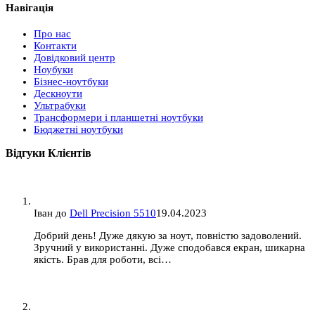
Навігація
Про нас
Контакти
Довідковий центр
Ноубуки
Бізнес-ноутбуки
Дескноути
Ультрабуки
Трансформери і планшетні ноутбуки
Бюджетні ноутбуки
Відгуки Клієнтів
Іван
до
Dell Precision 5510
19.04.2023
Добрий день! Дуже дякую за ноут, повністю задоволений.
Зручний у використанні. Дуже сподобався екран, шикарна
якість. Брав для роботи, всі…