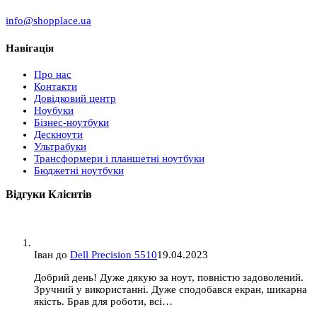
info@shopplace.ua
Навігація
Про нас
Контакти
Довідковий центр
Ноубуки
Бізнес-ноутбуки
Дескноути
Ультрабуки
Трансформери і планшетні ноутбуки
Бюджетні ноутбуки
Відгуки Клієнтів
Іван
до
Dell Precision 5510
19.04.2023
Добрий день! Дуже дякую за ноут, повністю задоволений.
Зручний у використанні. Дуже сподобався екран, шикарна
якість. Брав для роботи, всі…