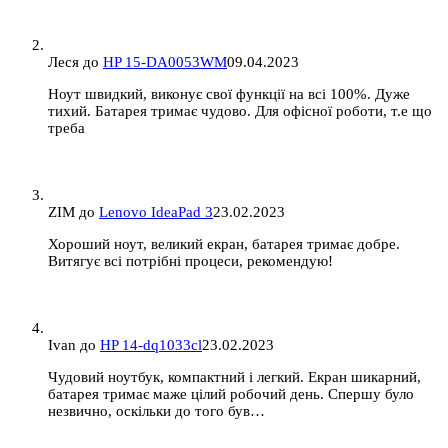
Леся
до
HP 15-DA0053WM
09.04.2023
Ноут швидкий, виконує свої функції на всі 100%. Дуже
тихий. Батарея тримає чудово. Для офісної роботи, т.е що
треба
ZIM
до
Lenovo IdeaPad 3
23.02.2023
Хороший ноут, великий екран, батарея тримає добре.
Витягує всі потрібні процеси, рекомендую!
Ivan
до
HP 14-dq1033cl
23.02.2023
Чудовий ноутбук, компактний і легкий. Екран шикарний,
батарея тримає маже цілий робочий день. Спершу було
незвично, оскільки до того був…