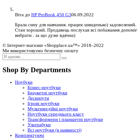
Віта
до
HP ProBook 450 G3
06.09.2022
Брала сину для навчання. працює швиденько) задоволений.
Стан хороший. Продавець послухав всі побажання допоміг
вибрати . за що дуже вдячна)
© Інтернет-магазин «Shopplace.ua™» 2018–2022
Ми використовуємо безпечну оплату
Shop By Departments
Ноубуки
Бізнес-ноутбуки
Бюджетні ноутбуки
Дескноути
Ігрові ноутбуки
Мультимедійні ноутбуки
Ноутбуки середнього класу
Трансформери і планшетні ноутбуки
Ультрабуки
Всі ноутбуки (в наявності)
Комплектуючі