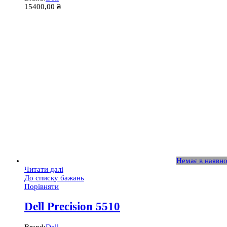
15400,00
₴
Немає в наявно
Читати далі
До списку бажань
Порівняти
Dell Precision 5510