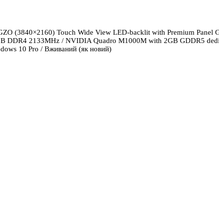
IGZO (3840×2160) Touch Wide View LED-backlit with Premium Panel G
B DDR4 2133MHz / NVIDIA Quadro M1000M with 2GB GDDR5 dedicate
ndows 10 Pro / Вживаний (як новий)