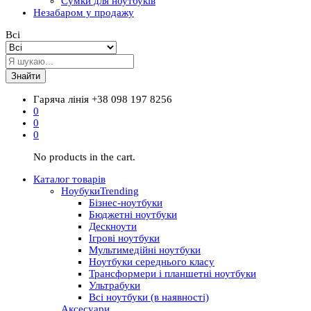
Сумки для ноутбуків
Незабаром у продажу
Всі
Знайти
Гаряча лінія
+38 098 197 8256
0
0
0
No products in the cart.
Каталог товарів
Ноубуки
Trending
Бізнес-ноутбуки
Бюджетні ноутбуки
Дескноути
Ігрові ноутбуки
Мультимедійні ноутбуки
Ноутбуки середнього класу
Трансформери і планшетні ноутбуки
Ультрабуки
Всі ноутбуки (в наявності)
Аксесуари