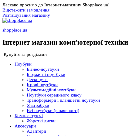
Ласкаво просимо до Інтернет-магазину Shopplace.ua!
Відстежити замовлення
Розташування магазину
shopplace.ua
Інтернет магазин комп'ютерної техніки
Купуйте за розділами
Ноубуки
Бізнес-ноутбуки
Бюджетні ноутбуки
Дескноути
Ігрові ноутбуки
Мультимедійні ноутбуки
Ноутбуки середнього класу
Трансформери і планшетні ноутбуки
Ультрабуки
Всі ноутбуки (в наявності)
Комплектуючі
Жорсткі диски
Аксесуари
Адаптери