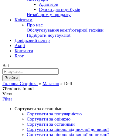
Адаптери
Сумки для ноутбуків
Незабаром у продажу
Клієнтам
Про нас
Обслуговування комп’ютерної техніки
Підібрати ноутбук
Hot
Довідковий центр
Акції
Контакти
Блог
Всі
Знайти
Головна Сторінка
»
Магазин
»
Dell
7
Products found
View
Filter
Сортувати за останніми
Сортувати за популярністю
Сортувати за оцінкою
Сортувати за останніми
Сортувати за ціною: від нижчої до вищої
Сортувати за ціною: від вищої до нижчої