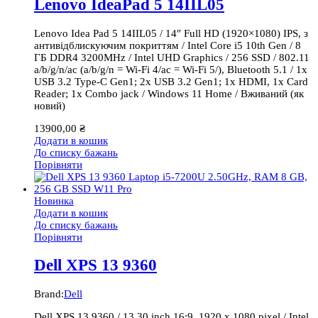
Lenovo IdeaPad 5 14IIL05
Lenovo Idea Pad 5 14IIL05 / 14″ Full HD (1920×1080) IPS, з
антивідблискуючим покриттям / Intel Core i5 10th Gen / 8
ГБ DDR4 3200MHz / Intel UHD Graphics / 256 SSD / 802.11
a/b/g/n/ac (a/b/g/n = Wi-Fi 4/ac = Wi-Fi 5/), Bluetooth 5.1 / 1x
USB 3.2 Type-C Gen1; 2x USB 3.2 Gen1; 1x HDMI, 1x Card
Reader; 1x Combo jack / Windows 11 Home / Вживаний (як
новий)
13900,00
₴
Додати в кошик
До списку бажань
Порівняти
Новинка
Додати в кошик
До списку бажань
Порівняти
Dell XPS 13 9360
Brand:
Dell
Dell XPS 13 9360 / 13.30 inch 16:9, 1920 x 1080 pixel / Intel