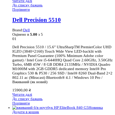
Читати далі
До списку бажань
Порівняти
Dell Precision 5510
Brand:
Dell
Оцінено в
5.00
з 5
01
Dell Precision 5510 / 15.6″ UltraSharpTM PremierColor UHD
IGZO (3840×2160) Touch Wide View LED-backlit with
Premium Panel Guarantee (100% Minimum Adobe color
gamut) / Intel Core i5-6440HQ Quad Core 2.60GHz, 3.50GHz
Turbo, 6MB 45W / 8 GB DDR4 2133MHz / NVIDIA Quadro
M1000M with 2GB GDDR5 dedicated memory Intel® Pro
Graphics 530 & P530 / 256 SSD / Intel® 8260 Dual-Band 2×2
802.11 ac (Miracast) Bluetooth® 4.1 / Windows 10 Pro /
Вживаний (як новий)
15900,00
₴
Читати далі
До списку бажань
Порівняти
Новинка
Додати в кошик