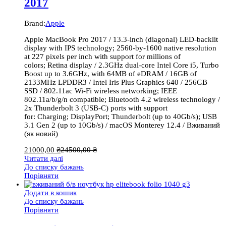
2017
Brand:
Apple
Apple MacBook Pro 2017 / 13.3-inch (diagonal) LED-backlit
display with IPS technology; 2560-by-1600 native resolution
at 227 pixels per inch with support for millions of
colors; Retina display / 2.3GHz dual-core Intel Core i5, Turbo
Boost up to 3.6GHz, with 64MB of eDRAM / 16GB of
2133MHz LPDDR3 / Intel Iris Plus Graphics 640 / 256GB
SSD / 802.11ac Wi-Fi wireless networking; IEEE
802.11a/b/g/n compatible; Bluetooth 4.2 wireless technology /
2x Thunderbolt 3 (USB-C) ports with support
for: Charging; DisplayPort; Thunderbolt (up to 40Gb/s); USB
3.1 Gen 2 (up to 10Gb/s) / macOS Monterey 12.4 / Вживаний
(як новий)
21000,00
₴
24500,00
₴
Читати далі
До списку бажань
Порівняти
Додати в кошик
До списку бажань
Порівняти