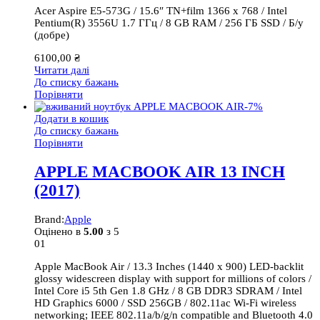
Acer Aspire E5-573G / 15.6″ TN+film 1366 х 768 / Intel
Pentium(R) 3556U 1.7 ГГц / 8 GB RAM / 256 ГБ SSD / Б/у
(добре)
6100,00
₴
Читати далі
До списку бажань
Порівняти
-
7
%
Додати в кошик
До списку бажань
Порівняти
APPLE MACBOOK AIR 13 INCH
(2017)
Brand:
Apple
Оцінено в
5.00
з 5
01
Apple MacBook Air / 13.3 Inches (1440 x 900) LED-backlit
glossy widescreen display with support for millions of colors /
Intel Core i5 5th Gen 1.8 GHz / 8 GB DDR3 SDRAM / Intel
HD Graphics 6000 / SSD 256GB / 802.11ac Wi-Fi wireless
networking; IEEE 802.11a/b/g/n compatible and Bluetooth 4.0