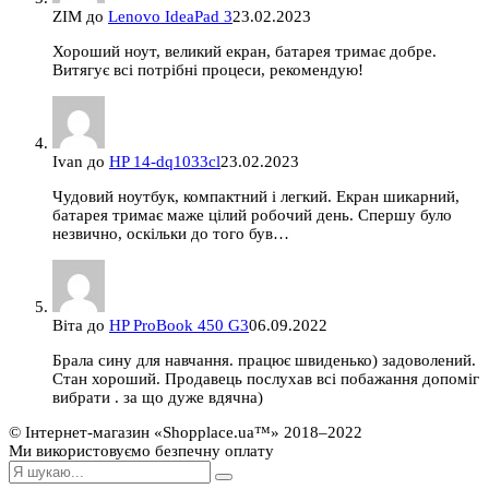
ZIM
до
Lenovo IdeaPad 3
23.02.2023
Хороший ноут, великий екран, батарея тримає добре.
Витягує всі потрібні процеси, рекомендую!
Ivan
до
HP 14-dq1033cl
23.02.2023
Чудовий ноутбук, компактний і легкий. Екран шикарний,
батарея тримає маже цілий робочий день. Спершу було
незвично, оскільки до того був…
Віта
до
HP ProBook 450 G3
06.09.2022
Брала сину для навчання. працює швиденько) задоволений.
Стан хороший. Продавець послухав всі побажання допоміг
вибрати . за що дуже вдячна)
© Інтернет-магазин «Shopplace.ua™» 2018–2022
Ми використовуємо безпечну оплату