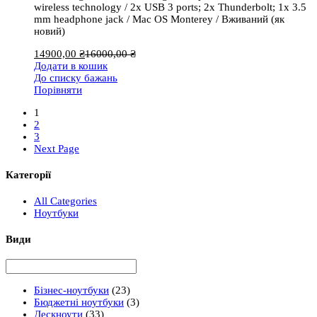
wireless technology / 2x USB 3 ports; 2x Thunderbolt; 1x 3.5
mm headphone jack / Mac OS Monterey / Вживаний (як
новий)
14900,00
₴
16000,00
₴
Додати в кошик
До списку бажань
Порівняти
1
2
3
Next Page
Категорії
All Categories
Ноутбуки
Види
Бізнес-ноутбуки
(23)
Бюджетні ноутбуки
(3)
Дескноути
(33)