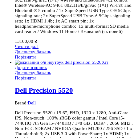
802.11a/b/g/n/ac (1×1) Wi-Fi® and Bluetooth® 4.2 combo;
Intel® Wireless-AC 9461 802.11a/b/g/n/ac (1×1) Wi-Fi® and
Bluetooth® 5 combo / 1x SuperSpeed USB Type-C® 5Gbps
signaling rate; 2x SuperSpeed USB Type-A 5Gbps signaling
rate; 1x HDMI 1.4b; 1x AC smart pin; 1x
headphone/microphone combo; 1x multi-format SD media
card reader / Windows 11 Home / Вживаний (як новий)
13100,00
₴
Читати далі
До списку бажань
Порівняти
Хіт
Додати в кошик
До списку бажань
Порівняти
Dell Precision 5520
Brand:
Dell
Dell Precision 5520 / 15.6”, FHD, 1920 x 1280, Anti-Glare
IPS, Non-touch, 100% sRGB color gamut / Intel Core i5-
7440HQ 7th Gen i5-7440HQ / 1×8 GB , DDR4 , 2666 MHz ,
Non-ECC SDRAM / NVIDIA Quadro M1200 / 256 SSD / 1 x
Thunderbolt 3; 2x USB 3.0 with PowerShare; 1x HDMI; 1x