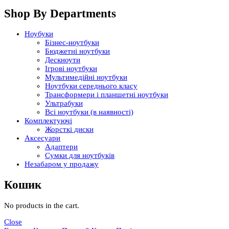
Shop By Departments
Ноубуки
Бізнес-ноутбуки
Бюджетні ноутбуки
Дескноути
Ігрові ноутбуки
Мультимедійні ноутбуки
Ноутбуки середнього класу
Трансформери і планшетні ноутбуки
Ультрабуки
Всі ноутбуки (в наявності)
Комплектуючі
Жорсткі диски
Аксесуари
Адаптери
Сумки для ноутбуків
Незабаром у продажу
Кошик
No products in the cart.
Close