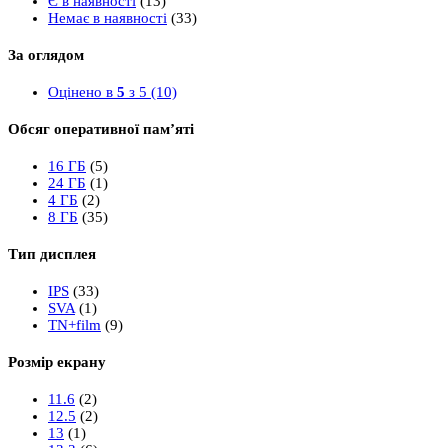
Є в наявності
(13)
Немає в наявності
(33)
За оглядом
Оцінено в
5
з 5
(10)
Обсяг оперативної пам’яті
16 ГБ
(5)
24 ГБ
(1)
4 ГБ
(2)
8 ГБ
(35)
Тип дисплея
IPS
(33)
SVA
(1)
TN+film
(9)
Розмір екрану
11.6
(2)
12.5
(2)
13
(1)