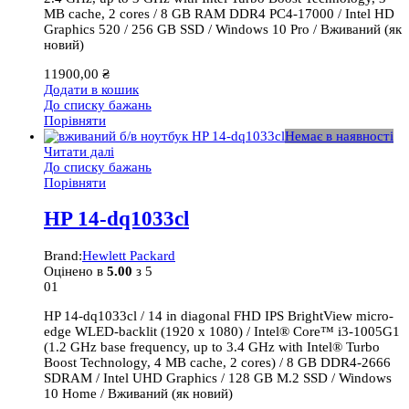
MB cache, 2 cores / 8 GB RAM DDR4 PC4-17000 / Intel HD
Graphics 520 / 256 GB SSD / Windows 10 Pro / Вживаний (як
новий)
11900,00
₴
Додати в кошик
До списку бажань
Порівняти
Немає в наявності
Читати далі
До списку бажань
Порівняти
HP 14-dq1033cl
Brand:
Hewlett Packard
Оцінено в
5.00
з 5
01
HP 14-dq1033cl / 14 in diagonal FHD IPS BrightView micro-
edge WLED-backlit (1920 x 1080) / Intel® Core™ i3-1005G1
(1.2 GHz base frequency, up to 3.4 GHz with Intel® Turbo
Boost Technology, 4 MB cache, 2 cores) / 8 GB DDR4-2666
SDRAM / Intel UHD Graphics / 128 GB M.2 SSD / Windows
10 Home / Вживаний (як новий)