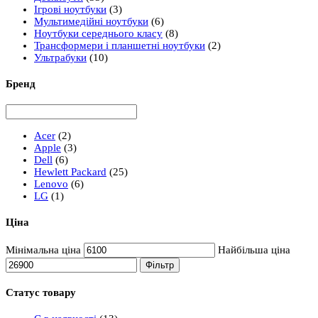
Ігрові ноутбуки
(3)
Мультимедійні ноутбуки
(6)
Ноутбуки середнього класу
(8)
Трансформери і планшетні ноутбуки
(2)
Ультрабуки
(10)
Бренд
Acer
(2)
Apple
(3)
Dell
(6)
Hewlett Packard
(25)
Lenovo
(6)
LG
(1)
Ціна
Мінімальна ціна
Найбільша ціна
Фільтр
Статус товару