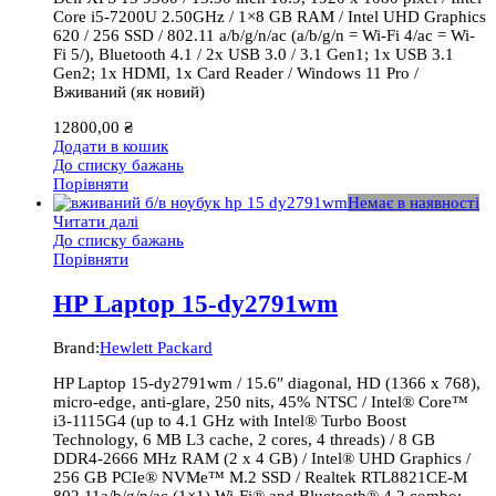
Core i5-7200U 2.50GHz / 1×8 GB RAM / Intel UHD Graphics
620 / 256 SSD / 802.11 a/b/g/n/ac (a/b/g/n = Wi-Fi 4/ac = Wi-
Fi 5/), Bluetooth 4.1 / 2x USB 3.0 / 3.1 Gen1; 1x USB 3.1
Gen2; 1x HDMI, 1x Card Reader / Windows 11 Pro /
Вживаний (як новий)
12800,00
₴
Додати в кошик
До списку бажань
Порівняти
Немає в наявності
Читати далі
До списку бажань
Порівняти
HP Laptop 15-dy2791wm
Brand:
Hewlett Packard
HP Laptop 15-dy2791wm / 15.6″ diagonal, HD (1366 x 768),
micro-edge, anti-glare, 250 nits, 45% NTSC / Intel® Core™
i3-1115G4 (up to 4.1 GHz with Intel® Turbo Boost
Technology, 6 MB L3 cache, 2 cores, 4 threads) / 8 GB
DDR4-2666 MHz RAM (2 x 4 GB) / Intel® UHD Graphics /
256 GB PCIe® NVMe™ M.2 SSD / Realtek RTL8821CE-M