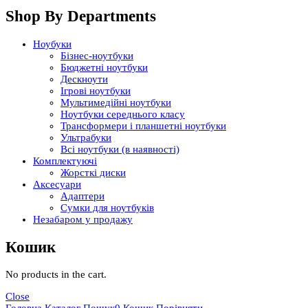
Shop By Departments
Ноубуки
Бізнес-ноутбуки
Бюджетні ноутбуки
Дескноути
Ігрові ноутбуки
Мультимедійні ноутбуки
Ноутбуки середнього класу
Трансформери і планшетні ноутбуки
Ультрабуки
Всі ноутбуки (в наявності)
Комплектуючі
Жорсткі диски
Аксесуари
Адаптери
Сумки для ноутбуків
Незабаром у продажу
Кошик
No products in the cart.
Close