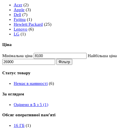
Acer
(2)
Apple
(3)
Dell
(7)
Fujitsu
(1)
Hewlett Packard
(25)
Lenovo
(6)
LG
(1)
Ціна
Мінімальна ціна
Найбільша ціна
Фільтр
Статус товару
Немає в наявності
(6)
За оглядом
Оцінено в
5
з 5
(1)
Обсяг оперативної пам’яті
16 ГБ
(1)