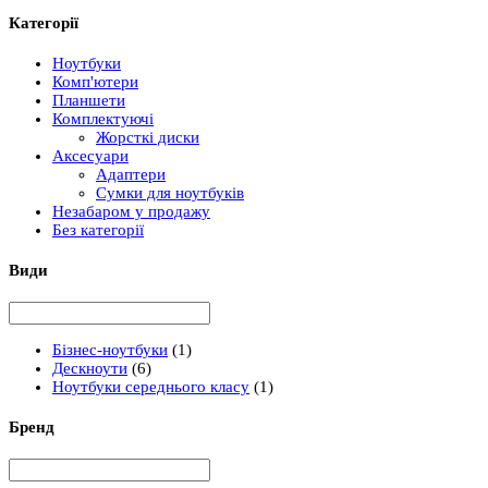
Категорії
Ноутбуки
Комп'ютери
Планшети
Комплектуючі
Жорсткі диски
Аксесуари
Адаптери
Сумки для ноутбуків
Незабаром у продажу
Без категорії
Види
Бізнес-ноутбуки
(1)
Дескноути
(6)
Ноутбуки середнього класу
(1)
Бренд