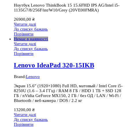
Ноутбук Lenovo ThinkBook 15 15.6FHD IPS AG/Intel i5-
1135G7/8/256F/int/W10/Grey (20VE00FMRA)
26900,00
₴
Читати далі
До списку бажань
Порівняти
Немає в наявності
Читати далі
До списку бажань
Порівняти
Lenovo IdeaPad 320-15IKB
Brand:
Lenovo
Экран 15.6″ (1920×1080) Full HD, матовый / Intel Core i5-
8250U (1.6 – 3.4 ГГц) / RAM 8 ГБ / HDD 1 ТБ + SSD 128
ГБ / nVidia GeForce MX150, 2 ГБ / без ОД / LAN / Wi-Fi /
Bluetooth / веб-камера / DOS / 2.2 кг
13200,00
₴
Читати далі
До списку бажань
Порівняти