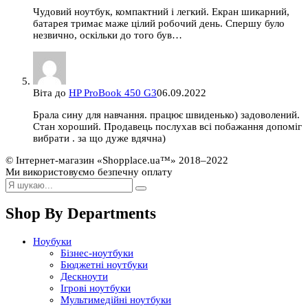
Чудовий ноутбук, компактний і легкий. Екран шикарний,
батарея тримає маже цілий робочий день. Спершу було
незвично, оскільки до того був…
Віта
до
HP ProBook 450 G3
06.09.2022
Брала сину для навчання. працює швиденько) задоволений.
Стан хороший. Продавець послухав всі побажання допоміг
вибрати . за що дуже вдячна)
© Інтернет-магазин «Shopplace.ua™» 2018–2022
Ми використовуємо безпечну оплату
Shop By Departments
Ноубуки
Бізнес-ноутбуки
Бюджетні ноутбуки
Дескноути
Ігрові ноутбуки
Мультимедійні ноутбуки