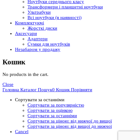
Ноутбуки середнього класу
Трансформери і планшетні ноутбуки
Ультрабуки
Всі ноутбуки (в наявності)
Комплектуючі
Жорсткі диски
Аксесуари
Адаптери
Сумки для ноутбуків
Незабаром у продажу
Кошик
No products in the cart.
Close
Головна
Каталог
Пошук
0
Кошик
Порівняти
Сортувати за останніми
Сортувати за популярністю
Сортувати за оцінкою
Сортувати за останніми
Сортувати за ціною: від нижчої до вищої
Сортувати за ціною: від вищої до нижчої
Cancel