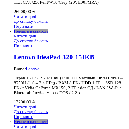
1135G7/8/256F/int/W10/Grey (20VE00FMRA)
26900,00
₴
Читати далі
До списку бажань
Порівняти
Немає в наявності
Читати далі
До списку бажань
Порівняти
Lenovo IdeaPad 320-15IKB
Brand:
Lenovo
Экран 15.6″ (1920×1080) Full HD, матовый / Intel Core i5-
8250U (1.6 – 3.4 ГГц) / RAM 8 ГБ / HDD 1 ТБ + SSD 128
ГБ / nVidia GeForce MX150, 2 ГБ / без ОД / LAN / Wi-Fi /
Bluetooth / веб-камера / DOS / 2.2 кг
13200,00
₴
Читати далі
До списку бажань
Порівняти
Немає в наявності
Читати далі