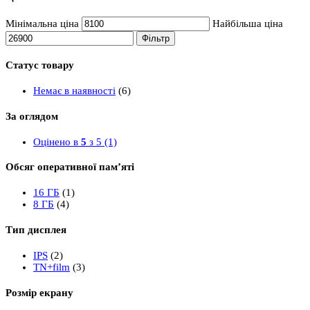
Мінімальна ціна
Найбільша ціна
Фільтр
Статус товару
Немає в наявності
(6)
За оглядом
Оцінено в
5
з 5
(1)
Обсяг оперативної пам’яті
16 ГБ
(1)
8 ГБ
(4)
Тип дисплея
IPS
(2)
TN+film
(3)
Розмір екрану