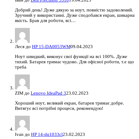
Добрий день! Дуже дякую за ноут, повністю задоволений.
Зручний у використанні. Дуже сподобався екран, шикарна
якість. Брав для роботи, всі…
Леся
до
HP 15-DA0053WM
09.04.2023
Ноут швидкий, виконує свої функції на всі 100%. Дуже
тихий. Батарея тримає чудово. Для офісної роботи, т.е що
треба
ZIM
до
Lenovo IdeaPad 3
23.02.2023
Хороший ноут, великий екран, батарея тримає добре.
Витягує всі потрібні процеси, рекомендую!
Ivan
до
HP 14-dq1033cl
23.02.2023