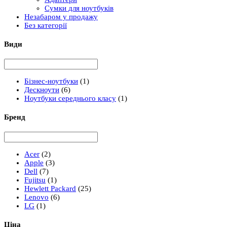
Сумки для ноутбуків
Незабаром у продажу
Без категорії
Види
Бізнес-ноутбуки
(1)
Дескноути
(6)
Ноутбуки середнього класу
(1)
Бренд
Acer
(2)
Apple
(3)
Dell
(7)
Fujitsu
(1)
Hewlett Packard
(25)
Lenovo
(6)
LG
(1)
Ціна