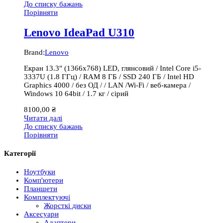
До списку бажань
Порівняти
Lenovo IdeaPad U310
Brand:
Lenovo
Екран 13.3″ (1366х768) LED, глянсовий / Intel Core i5-
3337U (1.8 ГГц) / RAM 8 ГБ / SSD 240 ГБ / Intel HD
Graphics 4000 / без ОД / / LAN /Wi-Fi / веб-камера /
Windows 10 64bit / 1.7 кг / сірий
8100,00
₴
Читати далі
До списку бажань
Порівняти
Категорії
Ноутбуки
Комп'ютери
Планшети
Комплектуючі
Жорсткі диски
Аксесуари
Адаптери