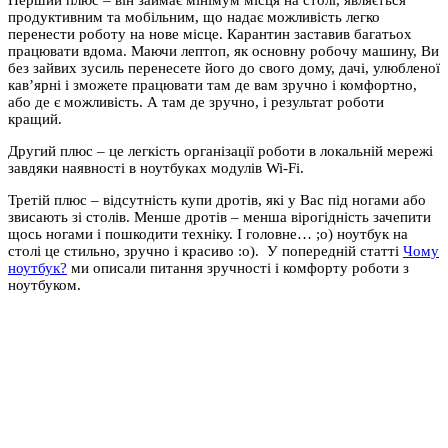
продуктивним та мобільним, що надає можливість легко
перенести роботу на нове місце. Карантин заставив багатьох
працювати вдома. Маючи лептоп, як основну робочу машину, Ви
без зайвих зусиль перенесете його до свого дому, дачі, улюбленої
кав’ярні і зможете працювати там де вам зручно і комфортно,
або де є можливість. А там де зручно, і результат роботи
кращий.
Другий плюс – це легкість організації роботи в локальній мережі
завдяки наявності в ноутбуках модулів Wi-Fi.
Третій плюс – відсутність купи дротів, які у Вас під ногами або
звисають зі столів. Менше дротів – менша вірогідність зачепити
щось ногами і пошкодити техніку. І головне… ;о) ноутбук на
столі це стильно, зручно і красиво :о). У попередній статті
Чому
ноутбук?
ми описали питання зручності і комфорту роботи з
ноутбуком.