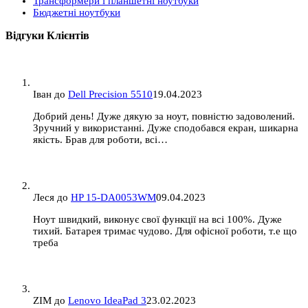
Трансформери і планшетні ноутбуки
Бюджетні ноутбуки
Відгуки Клієнтів
Іван
до
Dell Precision 5510
19.04.2023
Добрий день! Дуже дякую за ноут, повністю задоволений.
Зручний у використанні. Дуже сподобався екран, шикарна
якість. Брав для роботи, всі…
Леся
до
HP 15-DA0053WM
09.04.2023
Ноут швидкий, виконує свої функції на всі 100%. Дуже
тихий. Батарея тримає чудово. Для офісної роботи, т.е що
треба
ZIM
до
Lenovo IdeaPad 3
23.02.2023