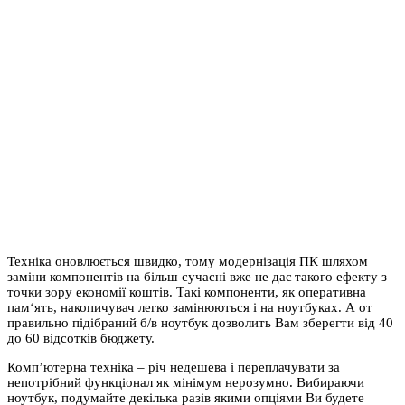
Техніка оновлюється швидко, тому модернізація ПК шляхом
заміни компонентів на більш сучасні вже не дає такого ефекту з
точки зору економії коштів. Такі компоненти, як оперативна
пам‘ять, накопичувач легко замінюються і на ноутбуках. А от
правильно підібраний б/в ноутбук дозволить Вам зберегти від 40
до 60 відсотків бюджету.
Комп’ютерна техніка – річ недешева і переплачувати за
непотрібний функціонал як мінімум нерозумно. Вибираючи
ноутбук, подумайте декілька разів якими опціями Ви будете