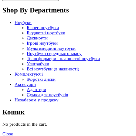
Shop By Departments
Ноубуки
Бізнес-ноутбуки
Бюджетні ноутбуки
Дескноути
Ігрові ноутбуки
Мультимедійні ноутбуки
Ноутбуки середнього класу
Трансформери і планшетні ноутбуки
Ультрабуки
Всі ноутбуки (в наявності)
Комплектуючі
Жорсткі диски
Аксесуари
Адаптери
Сумки для ноутбуків
Незабаром у продажу
Кошик
No products in the cart.
Close