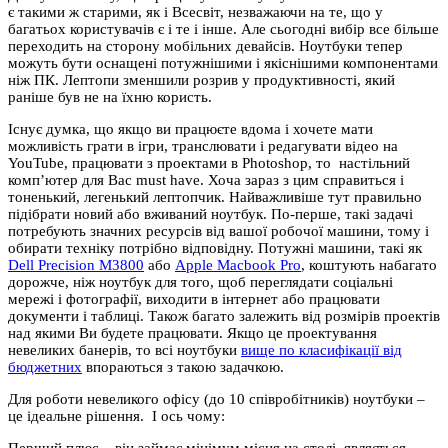
є такими ж старими, як і Всесвіт, незважаючи на те, що у
багатьох користувачів є і те і інше. Але сьогодні вибір все більше
переходить на сторону мобільних девайсів. Ноутбуки тепер
можуть бути оснащені потужнішими і якіснішими компонентами
ніж ПК. Лептопи зменшили розрив у продуктивності, який
раніше був не на їхню користь.
Існує думка, що якщо ви працюєте вдома і хочете мати
можливість грати в ігри, транслювати і редагувати відео на
YouTube, працювати з проектами в Photoshop, то настільний
комп’ютер для Вас must have. Хоча зараз з цим справиться і
тоненький, легенький лептопчик. Найважливіше тут правильно
підібрати новий або вживаний ноутбук. По-перше, такі задачі
потребують значних ресурсів від вашої робочої машини, тому і
обирати техніку потрібно відповідну. Потужні машини, такі як
Dell Precision M3800
або
Apple Macbook Pro
, коштують набагато
дорожче, ніж ноутбук для того, щоб переглядати соціальні
мережі і фотографії, виходити в інтернет або працювати
документи і таблиці. Також багато залежить від розмірів проектів
над якими Ви будете працювати. Якщо це проектування
невеликих банерів, то всі ноутбуки
вище по класифікації від
бюджетних
впораються з такою задачкою.
Для роботи невеликого офісу (до 10 співробітників) ноутбуки –
це ідеальне рішення. І ось чому:
Перший плюс – він займає мінімум місця на столі, являється