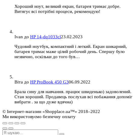
Хороший ноут, великий екран, батарея тримає добре.
Витягує всі потрібні процеси, рекомендую!
Ivan
до
HP 14-dq1033cl
23.02.2023
Чудовий ноутбук, компактний і легкий. Екран шикарний,
батарея тримає маже цілий робочий день. Спершу було
незвично, оскільки до того був…
Віта
до
HP ProBook 450 G3
06.09.2022
Брала сину для навчання. працює швиденько) задоволений.
Стан хороший. Продавець послухав всі побажання допоміг
вибрати . за що дуже вдячна)
© Інтернет-магазин «Shopplace.ua™» 2018–2022
Ми використовуємо безпечну оплату