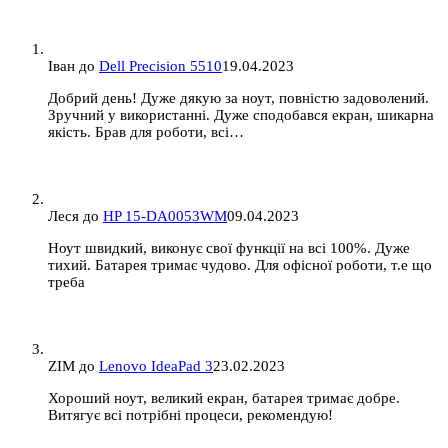
Іван
до
Dell Precision 5510
19.04.2023
Добрий день! Дуже дякую за ноут, повністю задоволений.
Зручний у використанні. Дуже сподобався екран, шикарна
якість. Брав для роботи, всі…
Леся
до
HP 15-DA0053WM
09.04.2023
Ноут швидкий, виконує свої функції на всі 100%. Дуже
тихий. Батарея тримає чудово. Для офісної роботи, т.е що
треба
ZIM
до
Lenovo IdeaPad 3
23.02.2023
Хороший ноут, великий екран, батарея тримає добре.
Витягує всі потрібні процеси, рекомендую!