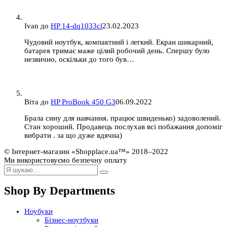
Ivan
до
HP 14-dq1033cl
23.02.2023
Чудовий ноутбук, компактний і легкий. Екран шикарний,
батарея тримає маже цілий робочий день. Спершу було
незвично, оскільки до того був…
Віта
до
HP ProBook 450 G3
06.09.2022
Брала сину для навчання. працює швиденько) задоволений.
Стан хороший. Продавець послухав всі побажання допоміг
вибрати . за що дуже вдячна)
© Інтернет-магазин «Shopplace.ua™» 2018–2022
Ми використовуємо безпечну оплату
Shop By Departments
Ноубуки
Бізнес-ноутбуки