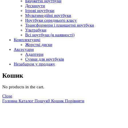
Бюджетні ноутбуки
Дескноути
Ігрові ноутбуки
Мультимедійні ноутбуки
Ноутбуки середнього класу
Трансформери і планшетні ноутбуки
Ультрабуки
Всі ноутбуки (в наявності)
Комплектуючі
Жорсткі диски
Аксесуари
Адаптери
Сумки для ноутбуків
Незабаром у продажу
Кошик
No products in the cart.
Close
Головна
Каталог
Пошук
0
Кошик
Порівняти