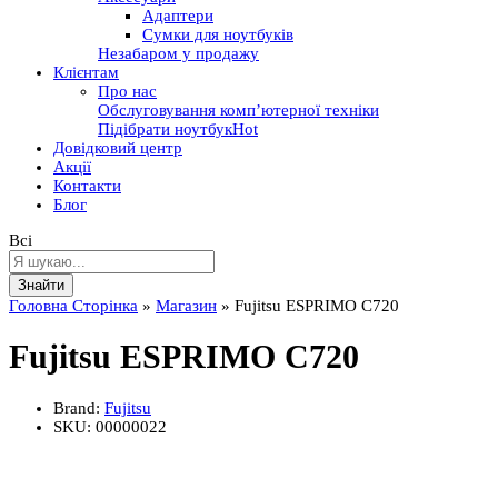
Адаптери
Сумки для ноутбуків
Незабаром у продажу
Клієнтам
Про нас
Обслуговування комп’ютерної техніки
Підібрати ноутбук
Hot
Довідковий центр
Акції
Контакти
Блог
Всі
Знайти
Головна Сторінка
»
Магазин
»
Fujitsu ESPRIMO C720
Fujitsu ESPRIMO C720
Brand:
Fujitsu
SKU:
00000022