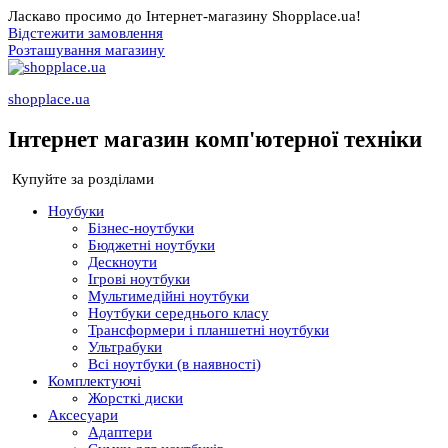
Ласкаво просимо до Інтернет-магазину Shopplace.ua!
Відстежити замовлення
Розташування магазину
shopplace.ua
Інтернет магазин комп'ютерної техніки
Купуйте за розділами
Ноубуки
Бізнес-ноутбуки
Бюджетні ноутбуки
Дескноути
Ігрові ноутбуки
Мультимедійні ноутбуки
Ноутбуки середнього класу
Трансформери і планшетні ноутбуки
Ультрабуки
Всі ноутбуки (в наявності)
Комплектуючі
Жорсткі диски
Аксесуари
Адаптери