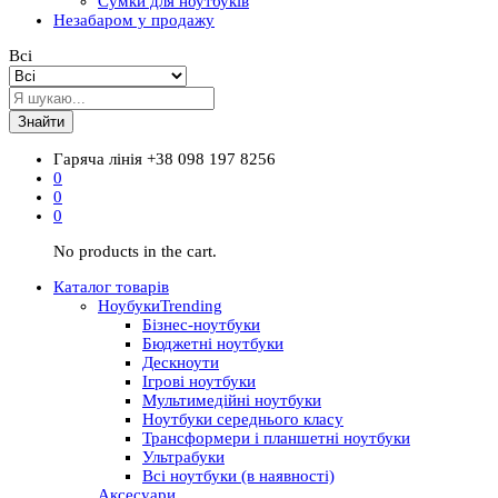
Сумки для ноутбуків
Незабаром у продажу
Всі
Знайти
Гаряча лінія
+38 098 197 8256
0
0
0
No products in the cart.
Каталог товарів
Ноубуки
Trending
Бізнес-ноутбуки
Бюджетні ноутбуки
Дескноути
Ігрові ноутбуки
Мультимедійні ноутбуки
Ноутбуки середнього класу
Трансформери і планшетні ноутбуки
Ультрабуки
Всі ноутбуки (в наявності)
Аксесуари