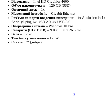
Відеокарта
– Intel HD Graphics 4600
Об’єм накопичувача
– 120 GB (SSD)
Оптичний диск
– 1x
Мережевий інтерфейс
– Gigabit Ethernet
Audio line in,
Роз’єми та порти введення-виведення
– 1x
Serial (9-pin), 6x USB 2.0, 4x USB 3.0
Операційна система –
Windows 10 Pro
Габарити (Ш х Г х В)
– 9.0 x 33.0 x 26.5 см
Вага
– 1.7 кг
Тип блоку живлення
– 125W
Стан
– Б/У (добре)
0