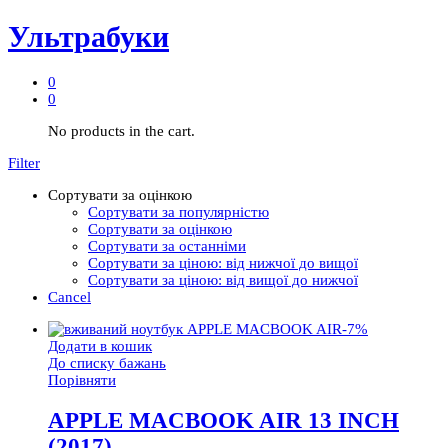
Ультрабуки
0
0
No products in the cart.
Filter
Сортувати за оцінкою
Сортувати за популярністю
Сортувати за оцінкою
Сортувати за останніми
Сортувати за ціною: від нижчої до вищої
Сортувати за ціною: від вищої до нижчої
Cancel
-
7
%
Додати в кошик
До списку бажань
Порівняти
APPLE MACBOOK AIR 13 INCH
(2017)