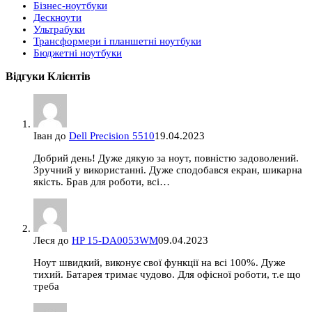
Бізнес-ноутбуки
Дескноути
Ультрабуки
Трансформери і планшетні ноутбуки
Бюджетні ноутбуки
Відгуки Клієнтів
Іван
до
Dell Precision 5510
19.04.2023
Добрий день! Дуже дякую за ноут, повністю задоволений.
Зручний у використанні. Дуже сподобався екран, шикарна
якість. Брав для роботи, всі…
Леся
до
HP 15-DA0053WM
09.04.2023
Ноут швидкий, виконує свої функції на всі 100%. Дуже
тихий. Батарея тримає чудово. Для офісної роботи, т.е що
треба