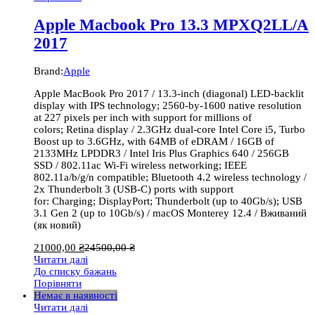
Apple Macbook Pro 13.3 MPXQ2LL/A
2017
Brand:
Apple
Apple MacBook Pro 2017 / 13.3-inch (diagonal) LED-backlit
display with IPS technology; 2560-by-1600 native resolution
at 227 pixels per inch with support for millions of
colors; Retina display / 2.3GHz dual-core Intel Core i5, Turbo
Boost up to 3.6GHz, with 64MB of eDRAM / 16GB of
2133MHz LPDDR3 / Intel Iris Plus Graphics 640 / 256GB
SSD / 802.11ac Wi-Fi wireless networking; IEEE
802.11a/b/g/n compatible; Bluetooth 4.2 wireless technology /
2x Thunderbolt 3 (USB-C) ports with support
for: Charging; DisplayPort; Thunderbolt (up to 40Gb/s); USB
3.1 Gen 2 (up to 10Gb/s) / macOS Monterey 12.4 / Вживаний
(як новий)
21000,00
₴
24500,00
₴
Читати далі
До списку бажань
Порівняти
Немає в наявності
Читати далі