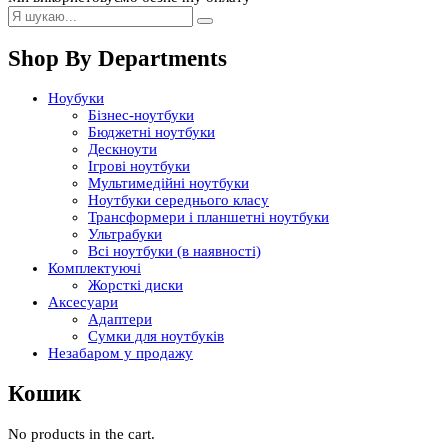
Shop By Departments
Ноубуки
Бізнес-ноутбуки
Бюджетні ноутбуки
Дескноути
Ігрові ноутбуки
Мультимедійні ноутбуки
Ноутбуки середнього класу
Трансформери і планшетні ноутбуки
Ультрабуки
Всі ноутбуки (в наявності)
Комплектуючі
Жорсткі диски
Аксесуари
Адаптери
Сумки для ноутбуків
Незабаром у продажу
Кошик
No products in the cart.