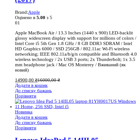
Brand:
Apple
Оцінено в
5.00
з 5
01
Apple MacBook Air / 13.3 Inches (1440 x 900) LED-backlit
glossy widescreen display with support for millions of colors /
Intel Core i5 5th Gen 1.8 GHz / 8 GB DDR3 SDRAM / Intel
HD Graphics 6000 / SSD 256GB / 802.11ac Wi-Fi wireless
networking; IEEE 802.11a/b/g/n compatible and Bluetooth 4.0
wireless technology / 2x USB 3 ports; 2x Thunderbolt; 1x 3.5
mm headphone jack / Mac OS Monterey / Вживаний (як
новий)
14900,00
₴
16000,00
₴
Додати в кошик
До списку бажань
Порівняти
Новинка
Додати в кошик
До списку бажань
Порівняти