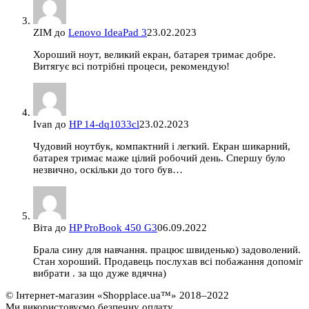
ZIM
до
Lenovo IdeaPad 3
23.02.2023
Хороший ноут, великий екран, батарея тримає добре.
Витягує всі потрібні процеси, рекомендую!
Ivan
до
HP 14-dq1033cl
23.02.2023
Чудовий ноутбук, компактний і легкий. Екран шикарний,
батарея тримає маже цілий робочий день. Спершу було
незвично, оскільки до того був…
Віта
до
HP ProBook 450 G3
06.09.2022
Брала сину для навчання. працює швиденько) задоволений.
Стан хороший. Продавець послухав всі побажання допоміг
вибрати . за що дуже вдячна)
© Інтернет-магазин «Shopplace.ua™» 2018–2022
Ми використовуємо безпечну оплату