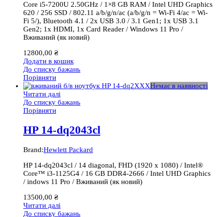
Core i5-7200U 2.50GHz / 1×8 GB RAM / Intel UHD Graphics
620 / 256 SSD / 802.11 a/b/g/n/ac (a/b/g/n = Wi-Fi 4/ac = Wi-
Fi 5/), Bluetooth 4.1 / 2x USB 3.0 / 3.1 Gen1; 1x USB 3.1
Gen2; 1x HDMI, 1x Card Reader / Windows 11 Pro /
Вживаний (як новий)
12800,00
₴
Додати в кошик
До списку бажань
Порівняти
Немає в наявності
Читати далі
До списку бажань
Порівняти
HP 14-dq2043cl
Brand:
Hewlett Packard
HP 14-dq2043cl / 14 diagonal, FHD (1920 x 1080) / Intel®
Core™ i3-1125G4 / 16 GB DDR4-2666 / Intel UHD Graphics
/ indows 11 Pro / Вживаний (як новий)
13500,00
₴
Читати далі
До списку бажань