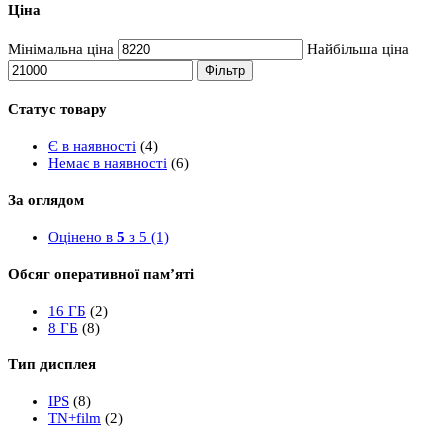
Ціна
Мінімальна ціна
Найбільша ціна
Фільтр
Статус товару
Є в наявності
(4)
Немає в наявності
(6)
За оглядом
Оцінено в
5
з 5
(1)
Обсяг оперативної пам’яті
16 ГБ
(2)
8 ГБ
(8)
Тип дисплея
IPS
(8)
TN+film
(2)