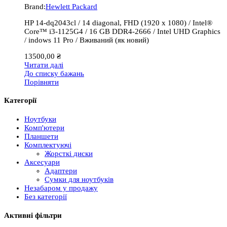
Brand:
Hewlett Packard
HP 14-dq2043cl / 14 diagonal, FHD (1920 x 1080) / Intel®
Core™ i3-1125G4 / 16 GB DDR4-2666 / Intel UHD Graphics
/ indows 11 Pro / Вживаний (як новий)
13500,00
₴
Читати далі
До списку бажань
Порівняти
Категорії
Ноутбуки
Комп'ютери
Планшети
Комплектуючі
Жорсткі диски
Аксесуари
Адаптери
Сумки для ноутбуків
Незабаром у продажу
Без категорії
Активні фільтри