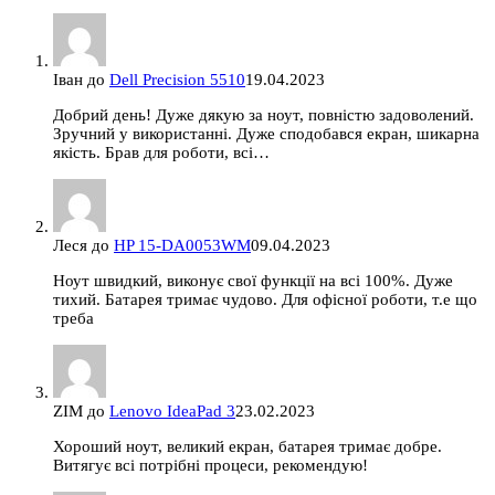
Іван
до
Dell Precision 5510
19.04.2023
Добрий день! Дуже дякую за ноут, повністю задоволений.
Зручний у використанні. Дуже сподобався екран, шикарна
якість. Брав для роботи, всі…
Леся
до
HP 15-DA0053WM
09.04.2023
Ноут швидкий, виконує свої функції на всі 100%. Дуже
тихий. Батарея тримає чудово. Для офісної роботи, т.е що
треба
ZIM
до
Lenovo IdeaPad 3
23.02.2023
Хороший ноут, великий екран, батарея тримає добре.
Витягує всі потрібні процеси, рекомендую!