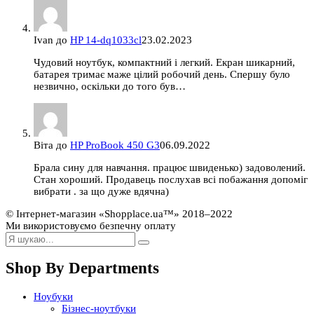
Ivan
до
HP 14-dq1033cl
23.02.2023
Чудовий ноутбук, компактний і легкий. Екран шикарний,
батарея тримає маже цілий робочий день. Спершу було
незвично, оскільки до того був…
Віта
до
HP ProBook 450 G3
06.09.2022
Брала сину для навчання. працює швиденько) задоволений.
Стан хороший. Продавець послухав всі побажання допоміг
вибрати . за що дуже вдячна)
© Інтернет-магазин «Shopplace.ua™» 2018–2022
Ми використовуємо безпечну оплату
Shop By Departments
Ноубуки
Бізнес-ноутбуки