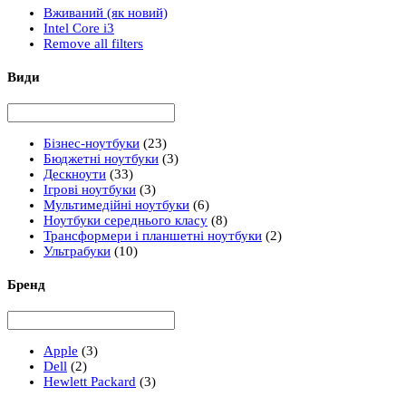
Вживаний (як новий)
Intel Core i3
Remove all filters
Види
Бізнес-ноутбуки
(23)
Бюджетні ноутбуки
(3)
Дескноути
(33)
Ігрові ноутбуки
(3)
Мультимедійні ноутбуки
(6)
Ноутбуки середнього класу
(8)
Трансформери і планшетні ноутбуки
(2)
Ультрабуки
(10)
Бренд
Apple
(3)
Dell
(2)
Hewlett Packard
(3)