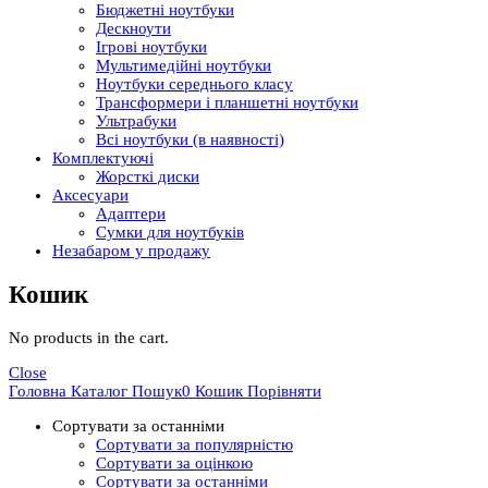
Бюджетні ноутбуки
Дескноути
Ігрові ноутбуки
Мультимедійні ноутбуки
Ноутбуки середнього класу
Трансформери і планшетні ноутбуки
Ультрабуки
Всі ноутбуки (в наявності)
Комплектуючі
Жорсткі диски
Аксесуари
Адаптери
Сумки для ноутбуків
Незабаром у продажу
Кошик
No products in the cart.
Close
Головна
Каталог
Пошук
0
Кошик
Порівняти
Сортувати за останніми
Сортувати за популярністю
Сортувати за оцінкою
Сортувати за останніми