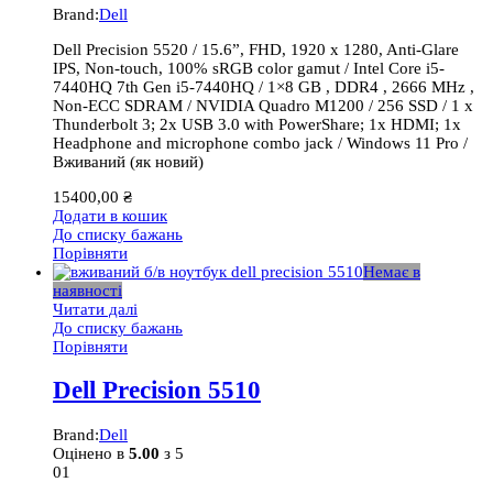
Brand:
Dell
Dell Precision 5520 / 15.6”, FHD, 1920 x 1280, Anti-Glare
IPS, Non-touch, 100% sRGB color gamut / Intel Core i5-
7440HQ 7th Gen i5-7440HQ / 1×8 GB , DDR4 , 2666 MHz ,
Non-ECC SDRAM / NVIDIA Quadro M1200 / 256 SSD / 1 x
Thunderbolt 3; 2x USB 3.0 with PowerShare; 1x HDMI; 1x
Headphone and microphone combo jack / Windows 11 Pro /
Вживаний (як новий)
15400,00
₴
Додати в кошик
До списку бажань
Порівняти
Немає в
наявності
Читати далі
До списку бажань
Порівняти
Dell Precision 5510
Brand:
Dell
Оцінено в
5.00
з 5
01