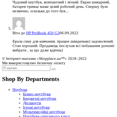
Чудовий ноутбук, компактний і легкий. Екран шикарний,
батарея тримає маже цілий робочий день. Спершу було
незвично, оскільки до того був…
Віта
до
HP ProBook 450 G3
06.09.2022
Брала сину для навчання. працює швиденько) задоволений.
Стан хороший. Продавець послухав всі побажання допоміг
вибрати . за що дуже вдячна)
© Інтернет-магазин «Shopplace.ua™» 2018–2022
Ми використовуємо безпечну оплату
Shop By Departments
Ноубуки
Бізнес-ноутбуки
Бюджетні ноутбуки
Дескноути
Ігрові ноутбуки
Мультимедійні ноутбуки
Ноутбуки середнього класу