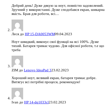
Добрий день! Дуже дякую за ноут, повністю задоволений.
Зручний у використанні. Дуже сподобався екран, шикарна
якість. Брав для роботи, всі…
Леся
до
HP 15-DA0053WM
09.04.2023
Ноут швидкий, виконує свої функції на всі 100%. Дуже
тихий. Батарея тримає чудово. Для офісної роботи, т.е що
треба
ZIM
до
Lenovo IdeaPad 3
23.02.2023
Хороший ноут, великий екран, батарея тримає добре.
Витягує всі потрібні процеси, рекомендую!
Ivan
до
HP 14-dq1033cl
23.02.2023