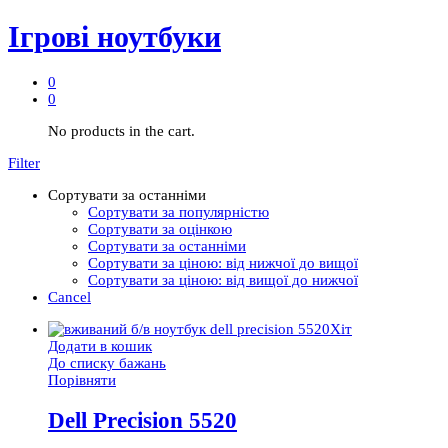
Ігрові ноутбуки
0
0
No products in the cart.
Filter
Сортувати за останніми
Сортувати за популярністю
Сортувати за оцінкою
Сортувати за останніми
Сортувати за ціною: від нижчої до вищої
Сортувати за ціною: від вищої до нижчої
Cancel
Хіт
Додати в кошик
До списку бажань
Порівняти
Dell Precision 5520