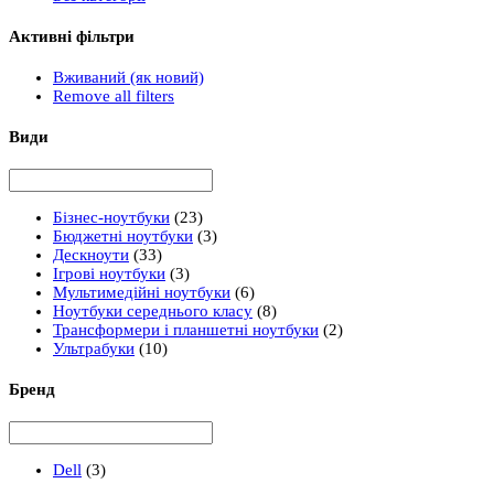
Активні фільтри
Вживаний (як новий)
Remove all filters
Види
Бізнес-ноутбуки
(23)
Бюджетні ноутбуки
(3)
Дескноути
(33)
Ігрові ноутбуки
(3)
Мультимедійні ноутбуки
(6)
Ноутбуки середнього класу
(8)
Трансформери і планшетні ноутбуки
(2)
Ультрабуки
(10)
Бренд
Dell
(3)