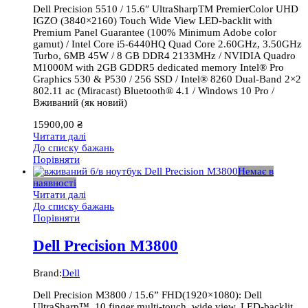
Dell Precision 5510 / 15.6″ UltraSharpTM PremierColor UHD
IGZO (3840×2160) Touch Wide View LED-backlit with
Premium Panel Guarantee (100% Minimum Adobe color
gamut) / Intel Core i5-6440HQ Quad Core 2.60GHz, 3.50GHz
Turbo, 6MB 45W / 8 GB DDR4 2133MHz / NVIDIA Quadro
M1000M with 2GB GDDR5 dedicated memory Intel® Pro
Graphics 530 & P530 / 256 SSD / Intel® 8260 Dual-Band 2×2
802.11 ac (Miracast) Bluetooth® 4.1 / Windows 10 Pro /
Вживаний (як новий)
15900,00
₴
Читати далі
До списку бажань
Порівняти
Немає в
наявності
Читати далі
До списку бажань
Порівняти
Dell Precision M3800
Brand:
Dell
Dell Precision M3800 / 15.6” FHD(1920×1080): Dell
UltraSharp™, 10 finger multi-touch, wide view, LED-backlit,