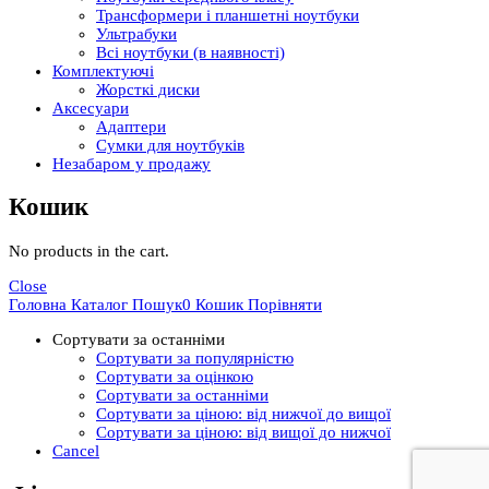
Трансформери і планшетні ноутбуки
Ультрабуки
Всі ноутбуки (в наявності)
Комплектуючі
Жорсткі диски
Аксесуари
Адаптери
Сумки для ноутбуків
Незабаром у продажу
Кошик
No products in the cart.
Close
Головна
Каталог
Пошук
0
Кошик
Порівняти
Сортувати за останніми
Сортувати за популярністю
Сортувати за оцінкою
Сортувати за останніми
Сортувати за ціною: від нижчої до вищої
Сортувати за ціною: від вищої до нижчої
Cancel