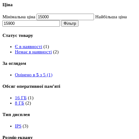
Ціна
Мінімальна ціна
Найбільша ціна
Фільтр
Статус товару
Є в наявності
(1)
Немає в наявності
(2)
За оглядом
Оцінено в
5
з 5
(1)
Обсяг оперативної пам’яті
16 ГБ
(1)
8 ГБ
(2)
Тип дисплея
IPS
(3)
Розмір екрану