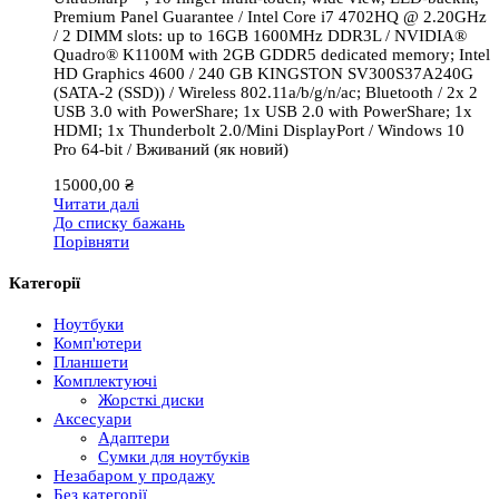
Premium Panel Guarantee / Intel Core i7 4702HQ @ 2.20GHz
/ 2 DIMM slots: up to 16GB 1600MHz DDR3L / NVIDIA®
Quadro® K1100M with 2GB GDDR5 dedicated memory; Intel
HD Graphics 4600 / 240 GB KINGSTON SV300S37A240G
(SATA-2 (SSD)) / Wireless 802.11a/b/g/n/ac; Bluetooth / 2x 2
USB 3.0 with PowerShare; 1x USB 2.0 with PowerShare; 1x
HDMI; 1x Thunderbolt 2.0/Mini DisplayPort / Windows 10
Pro 64-bit / Вживаний (як новий)
15000,00
₴
Читати далі
До списку бажань
Порівняти
Категорії
Ноутбуки
Комп'ютери
Планшети
Комплектуючі
Жорсткі диски
Аксесуари
Адаптери
Сумки для ноутбуків
Незабаром у продажу
Без категорії