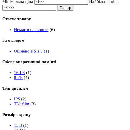
Мінімальна ціна
Найбільша ціна
Фільтр
Статус товару
Немає в наявності
(6)
За оглядом
Оцінено в
5
з 5
(1)
Обсяг оперативної пам’яті
16 ГБ
(1)
8 ГБ
(4)
Тип дисплея
IPS
(2)
TN+film
(3)
Розмір екрану
13.3
(1)