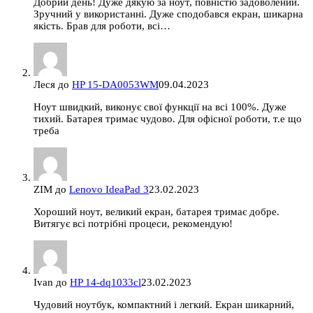
Добрий день! Дуже дякую за ноут, повністю задоволений.
Зручний у використанні. Дуже сподобався екран, шикарна
якість. Брав для роботи, всі…
Леся
до
HP 15-DA0053WM
09.04.2023
Ноут швидкий, виконує свої функції на всі 100%. Дуже
тихий. Батарея тримає чудово. Для офісної роботи, т.е що
треба
ZIM
до
Lenovo IdeaPad 3
23.02.2023
Хороший ноут, великий екран, батарея тримає добре.
Витягує всі потрібні процеси, рекомендую!
Ivan
до
HP 14-dq1033cl
23.02.2023
Чудовий ноутбук, компактний і легкий. Екран шикарний,