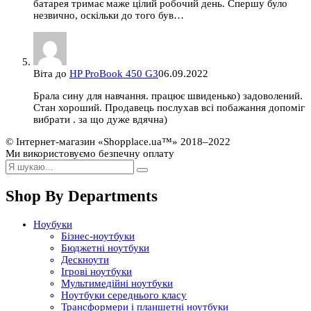
батарея тримає маже цілий робочий день. Спершу було
незвично, оскільки до того був…
Віта
до
HP ProBook 450 G3
06.09.2022
Брала сину для навчання. працює швиденько) задоволений.
Стан хороший. Продавець послухав всі побажання допоміг
вибрати . за що дуже вдячна)
© Інтернет-магазин «Shopplace.ua™» 2018–2022
Ми використовуємо безпечну оплату
Shop By Departments
Ноубуки
Бізнес-ноутбуки
Бюджетні ноутбуки
Дескноути
Ігрові ноутбуки
Мультимедійні ноутбуки
Ноутбуки середнього класу
Трансформери і планшетні ноутбуки