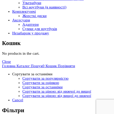
Ультрабуки
Всі ноутбуки (в наявності)
Комплектуючі
Жорсткі диски
Аксесуари
Адаптери
Сумки для ноутбуків
Незабаром у продажу
Кошик
No products in the cart.
Close
Головна
Каталог
Пошук
0
Кошик
Порівняти
Сортувати за останніми
Сортувати за популярністю
Сортувати за оцінкою
Сортувати за останніми
Сортувати за ціною: від нижчої до вищої
Сортувати за ціною: від вищої до нижчої
Cancel
Фільтри