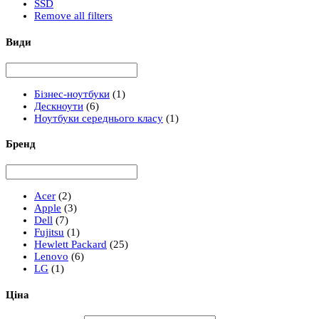
SSD
Remove all filters
Види
Бізнес-ноутбуки
(1)
Дескноути
(6)
Ноутбуки середнього класу
(1)
Бренд
Acer
(2)
Apple
(3)
Dell
(7)
Fujitsu
(1)
Hewlett Packard
(25)
Lenovo
(6)
LG
(1)
Ціна