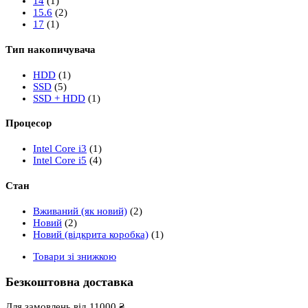
14
(1)
15.6
(2)
17
(1)
Тип накопичувача
HDD
(1)
SSD
(5)
SSD + HDD
(1)
Процесор
Intel Core i3
(1)
Intel Core i5
(4)
Стан
Вживаний (як новий)
(2)
Новий
(2)
Новий (відкрита коробка)
(1)
Товари зі знижкою
Безкоштовна доставка
Для замовлень від 11000 ₴