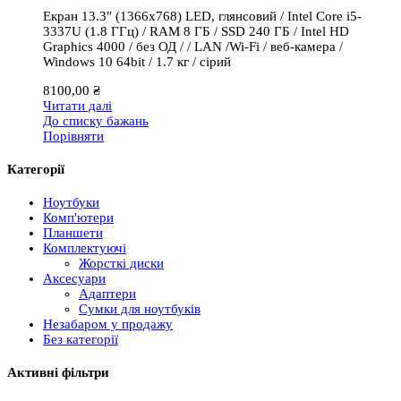
Екран 13.3″ (1366х768) LED, глянсовий / Intel Core i5-
3337U (1.8 ГГц) / RAM 8 ГБ / SSD 240 ГБ / Intel HD
Graphics 4000 / без ОД / / LAN /Wi-Fi / веб-камера /
Windows 10 64bit / 1.7 кг / сірий
8100,00
₴
Читати далі
До списку бажань
Порівняти
Категорії
Ноутбуки
Комп'ютери
Планшети
Комплектуючі
Жорсткі диски
Аксесуари
Адаптери
Сумки для ноутбуків
Незабаром у продажу
Без категорії
Активні фільтри