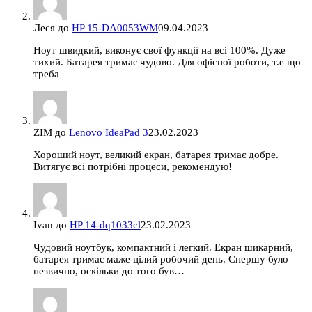
Леся
до
HP 15-DA0053WM
09.04.2023
Ноут швидкий, виконує свої функції на всі 100%. Дуже
тихий. Батарея тримає чудово. Для офісної роботи, т.е що
треба
ZIM
до
Lenovo IdeaPad 3
23.02.2023
Хороший ноут, великий екран, батарея тримає добре.
Витягує всі потрібні процеси, рекомендую!
Ivan
до
HP 14-dq1033cl
23.02.2023
Чудовий ноутбук, компактний і легкий. Екран шикарний,
батарея тримає маже цілий робочий день. Спершу було
незвично, оскільки до того був…