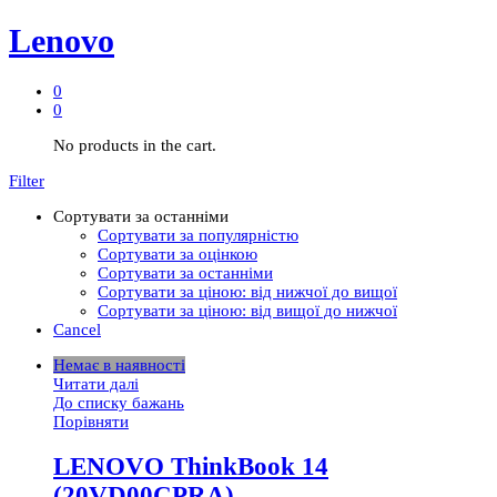
Lenovo
0
0
No products in the cart.
Filter
Сортувати за останніми
Сортувати за популярністю
Сортувати за оцінкою
Сортувати за останніми
Сортувати за ціною: від нижчої до вищої
Сортувати за ціною: від вищої до нижчої
Cancel
Немає в наявності
Читати далі
До списку бажань
Порівняти
LENOVO ThinkBook 14
(20VD00CPRA)