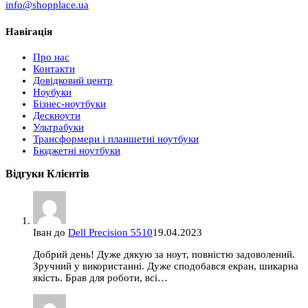
info@shopplace.ua
Навігація
Про нас
Контакти
Довідковий центр
Ноубуки
Бізнес-ноутбуки
Дескноути
Ультрабуки
Трансформери і планшетні ноутбуки
Бюджетні ноутбуки
Відгуки Клієнтів
Іван
до
Dell Precision 5510
19.04.2023
Добрий день! Дуже дякую за ноут, повністю задоволений.
Зручний у використанні. Дуже сподобався екран, шикарна
якість. Брав для роботи, всі…