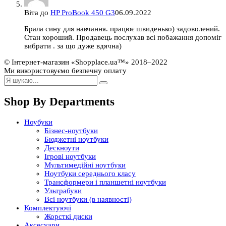
Віта
до
HP ProBook 450 G3
06.09.2022
Брала сину для навчання. працює швиденько) задоволений.
Стан хороший. Продавець послухав всі побажання допоміг
вибрати . за що дуже вдячна)
© Інтернет-магазин «Shopplace.ua™» 2018–2022
Ми використовуємо безпечну оплату
Shop By Departments
Ноубуки
Бізнес-ноутбуки
Бюджетні ноутбуки
Дескноути
Ігрові ноутбуки
Мультимедійні ноутбуки
Ноутбуки середнього класу
Трансформери і планшетні ноутбуки
Ультрабуки
Всі ноутбуки (в наявності)
Комплектуючі
Жорсткі диски
Аксесуари