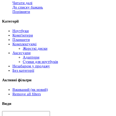
Читати далі
До списку бажань
Порівняти
Категорії
Ноутбуки
Комп'ютери
Планшети
Комплектуючі
Жорсткі диски
Аксесуари
Адаптери
Сумки для ноутбуків
Незабаром у продажу
Без категорії
Активні фільтри
Вживаний (як новий)
Remove all filters
Види