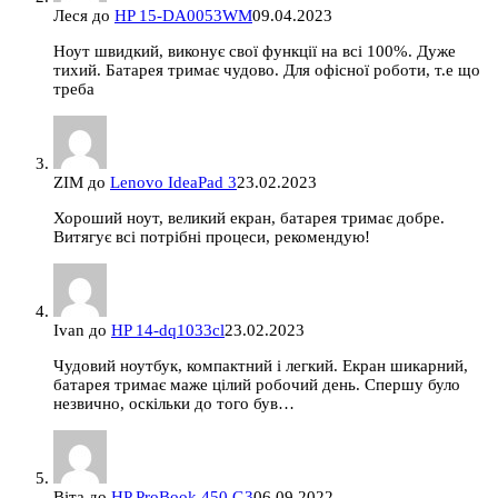
Леся
до
HP 15-DA0053WM
09.04.2023
Ноут швидкий, виконує свої функції на всі 100%. Дуже
тихий. Батарея тримає чудово. Для офісної роботи, т.е що
треба
ZIM
до
Lenovo IdeaPad 3
23.02.2023
Хороший ноут, великий екран, батарея тримає добре.
Витягує всі потрібні процеси, рекомендую!
Ivan
до
HP 14-dq1033cl
23.02.2023
Чудовий ноутбук, компактний і легкий. Екран шикарний,
батарея тримає маже цілий робочий день. Спершу було
незвично, оскільки до того був…
Віта
до
HP ProBook 450 G3
06.09.2022