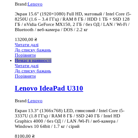
Brand:
Lenovo
Экран 15.6″ (1920×1080) Full HD, матовый / Intel Core i5-
8250U (1.6 – 3.4 ГГц) / RAM 8 ГБ / HDD 1 ТБ + SSD 128
ГБ / nVidia GeForce MX150, 2 ГБ / без ОД / LAN / Wi-Fi /
Bluetooth / веб-камера / DOS / 2.2 кг
13200,00
₴
Читати далі
До списку бажань
Порівняти
Немає в наявності
Читати далі
До списку бажань
Порівняти
Lenovo IdeaPad U310
Brand:
Lenovo
Екран 13.3″ (1366х768) LED, глянсовий / Intel Core i5-
3337U (1.8 ГГц) / RAM 8 ГБ / SSD 240 ГБ / Intel HD
Graphics 4000 / без ОД / / LAN /Wi-Fi / веб-камера /
Windows 10 64bit / 1.7 кг / сірий
8100,00
₴