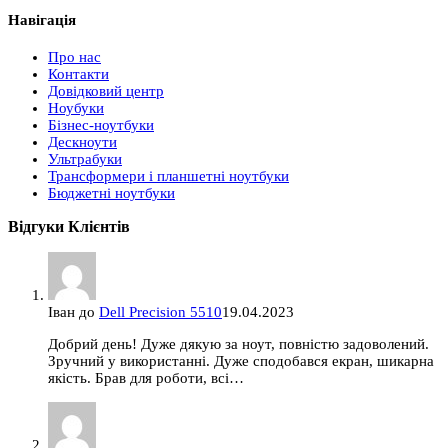
Навігація
Про нас
Контакти
Довідковий центр
Ноубуки
Бізнес-ноутбуки
Дескноути
Ультрабуки
Трансформери і планшетні ноутбуки
Бюджетні ноутбуки
Відгуки Клієнтів
Іван
до
Dell Precision 5510
19.04.2023
Добрий день! Дуже дякую за ноут, повністю задоволений.
Зручний у використанні. Дуже сподобався екран, шикарна
якість. Брав для роботи, всі…