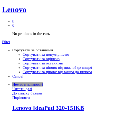
Lenovo
0
0
No products in the cart.
Filter
Сортувати за останніми
Сортувати за популярністю
Сортувати за оцінкою
Сортувати за останніми
Сортувати за ціною: від нижчої до вищої
Сортувати за ціною: від вищої до нижчої
Cancel
Немає в наявності
Читати далі
До списку бажань
Порівняти
Lenovo IdeaPad 320-15IKB