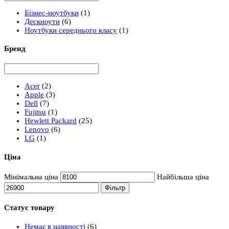
Бізнес-ноутбуки
(1)
Дескноути
(6)
Ноутбуки середнього класу
(1)
Бренд
Acer
(2)
Apple
(3)
Dell
(7)
Fujitsu
(1)
Hewlett Packard
(25)
Lenovo
(6)
LG
(1)
Ціна
Мінімальна ціна
Найбільша ціна
Фільтр
Статус товару
Немає в наявності
(6)