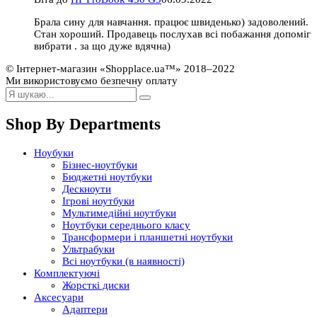
Брала сину для навчання. працює швиденько) задоволений.
Стан хороший. Продавець послухав всі побажання допоміг
вибрати . за що дуже вдячна)
© Інтернет-магазин «Shopplace.ua™» 2018–2022
Ми використовуємо безпечну оплату
Shop By Departments
Ноубуки
Бізнес-ноутбуки
Бюджетні ноутбуки
Дескноути
Ігрові ноутбуки
Мультимедійні ноутбуки
Ноутбуки середнього класу
Трансформери і планшетні ноутбуки
Ультрабуки
Всі ноутбуки (в наявності)
Комплектуючі
Жорсткі диски
Аксесуари
Адаптери