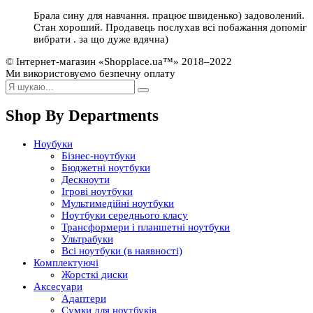
Брала сину для навчання. працює швиденько) задоволений.
Стан хороший. Продавець послухав всі побажання допоміг
вибрати . за що дуже вдячна)
© Інтернет-магазин «Shopplace.ua™» 2018–2022
Ми використовуємо безпечну оплату
Shop By Departments
Ноубуки
Бізнес-ноутбуки
Бюджетні ноутбуки
Дескноути
Ігрові ноутбуки
Мультимедійні ноутбуки
Ноутбуки середнього класу
Трансформери і планшетні ноутбуки
Ультрабуки
Всі ноутбуки (в наявності)
Комплектуючі
Жорсткі диски
Аксесуари
Адаптери
Сумки для ноутбуків