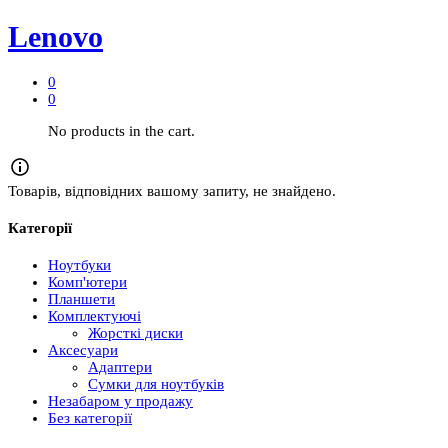
Lenovo
0
0
No products in the cart.
Товарів, відповідних вашому запиту, не знайдено.
Категорії
Ноутбуки
Комп'ютери
Планшети
Комплектуючі
Жорсткі диски
Аксесуари
Адаптери
Сумки для ноутбуків
Незабаром у продажу
Без категорії