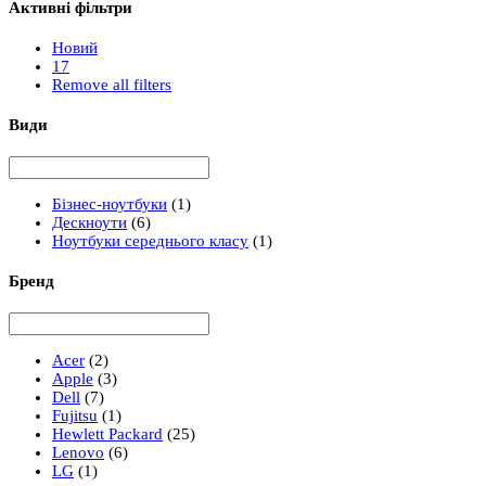
Активні фільтри
Новий
17
Remove all filters
Види
Бізнес-ноутбуки
(1)
Дескноути
(6)
Ноутбуки середнього класу
(1)
Бренд
Acer
(2)
Apple
(3)
Dell
(7)
Fujitsu
(1)
Hewlett Packard
(25)
Lenovo
(6)
LG
(1)