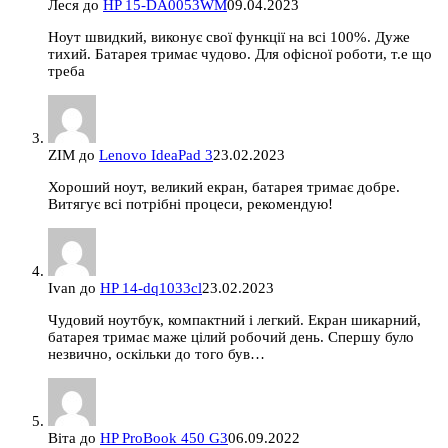
Леся
до
HP 15-DA0053WM
09.04.2023
Ноут швидкий, виконує свої функції на всі 100%. Дуже
тихий. Батарея тримає чудово. Для офісної роботи, т.е що
треба
ZIM
до
Lenovo IdeaPad 3
23.02.2023
Хороший ноут, великий екран, батарея тримає добре.
Витягує всі потрібні процеси, рекомендую!
Ivan
до
HP 14-dq1033cl
23.02.2023
Чудовий ноутбук, компактний і легкий. Екран шикарний,
батарея тримає маже цілий робочий день. Спершу було
незвично, оскільки до того був…
Віта
до
HP ProBook 450 G3
06.09.2022