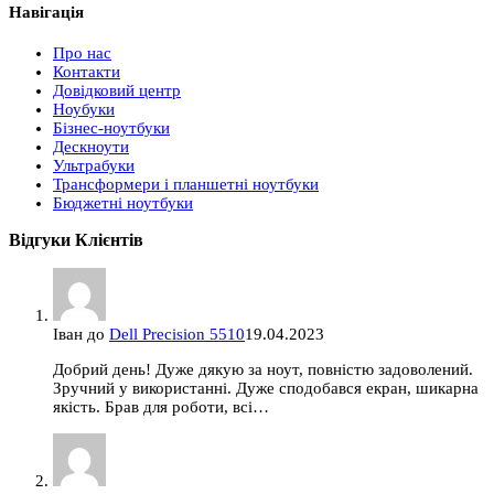
Навігація
Про нас
Контакти
Довідковий центр
Ноубуки
Бізнес-ноутбуки
Дескноути
Ультрабуки
Трансформери і планшетні ноутбуки
Бюджетні ноутбуки
Відгуки Клієнтів
Іван
до
Dell Precision 5510
19.04.2023
Добрий день! Дуже дякую за ноут, повністю задоволений.
Зручний у використанні. Дуже сподобався екран, шикарна
якість. Брав для роботи, всі…